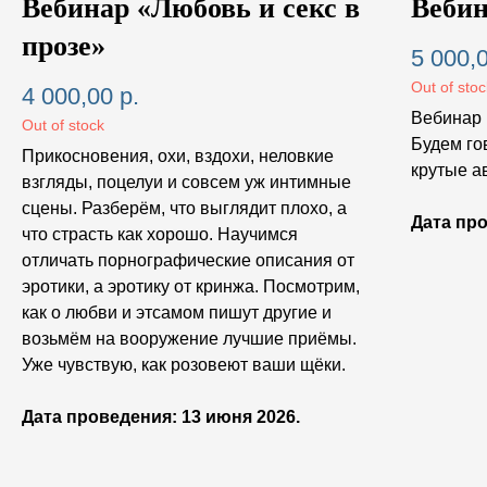
Вебинар «Любовь и секс в
Вебин
прозе»
5 000,
Out of sto
4 000,00
р.
Вебинар 
Out of stock
Будем го
Прикосновения, охи, вздохи, неловкие
крутые ав
взгляды, поцелуи и совсем уж интимные
сцены. Разберём, что выглядит плохо, а
Дата про
что страсть как хорошо. Научимся
отличать порнографические описания от
эротики, а эротику от кринжа. Посмотрим,
как о любви и этсамом пишут другие и
возьмём на вооружение лучшие приёмы.
Уже чувствую, как розовеют ваши щёки.
Дата проведения: 13 июня 2026.