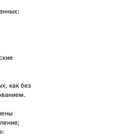
анных:
ские
х, как без
ованием.
шены
ление;
е;