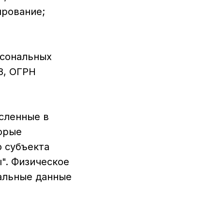
ирование;
рсональных
8, ОГРН
сленные в
орые
 субъекта
". Физическое
альные данные