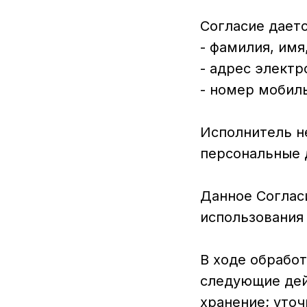
Согласие дает
- фамилия, имя
- адрес электро
- номер мобил
Исполнитель н
персональные 
Данное Согласи
использования 
В ходе обрабо
следующие дейс
хранение; уточ