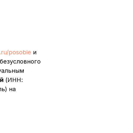
e.ru/posobie
и
безусловного
дуальным
й
(ИНН:
ь) на